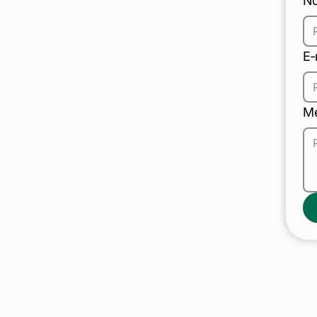
N
E‑
M