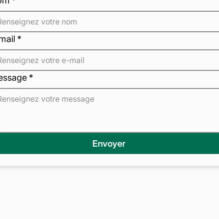
om
*
mail
*
essage
*
Envoyer