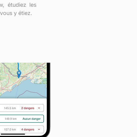
, étudiez les
vous y étiez.