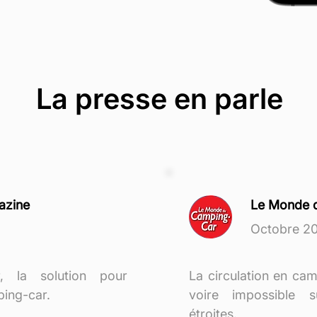
La presse en parle
azine
Le Monde 
Octobre 2
 la solution pour
La circulation en camp
ping-car.
voire impossible s
étroites.