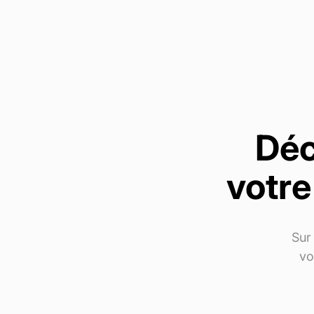
Déc
votre
Sur 
vo