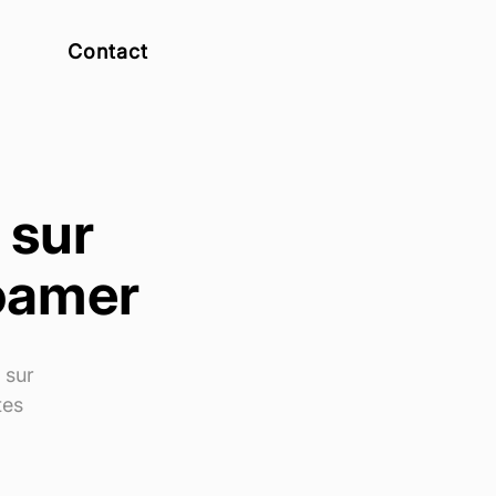
Contact
 sur
Roamer
 sur
tes